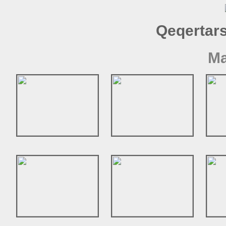
Qeqertar
Ma