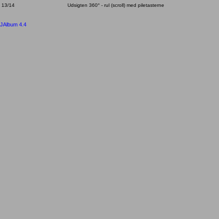
13/14
Udsigten 360° - rul (scroll) med piletasterne
JAlbum 4.4