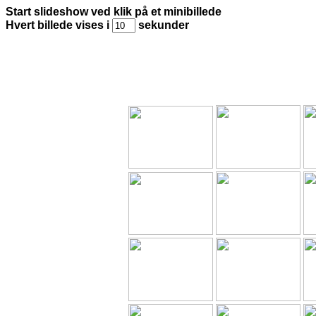
Start slideshow ved klik på et minibillede
Hvert billede vises i
sekunder
Stokmarkn
Jeg vikarier igen på det lille