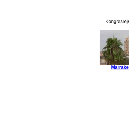
Kongresrejse
Marrak