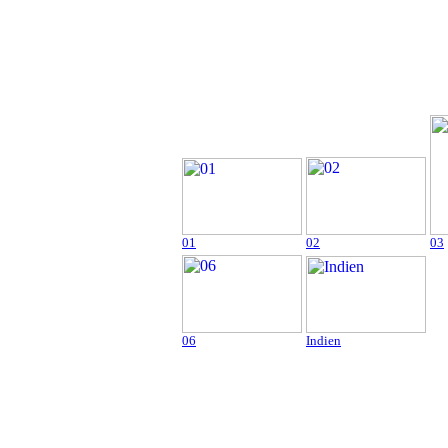
01
02
03
06
Indien