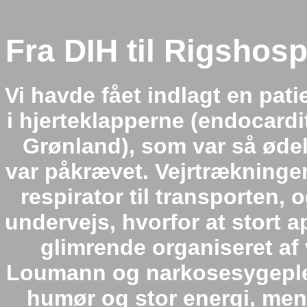
Fra DIH til Rigshosp
Vi havde fået indlagt en pati
i hjerteklapperne (endocardi
Grønland), som var så ødela
var påkrævet. Vejrtrækningen 
respirator til transporten,
undervejs, hvorfor at stort 
glimrende organiseret a
Loumann og narkosesygeple
humør og stor energi, me