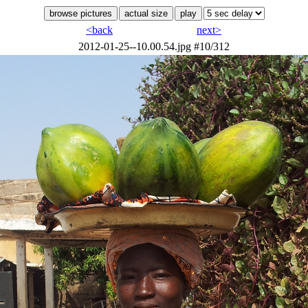
<back
next>
2012-01-25--10.00.54.jpg
#10/312