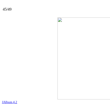
45/49
JAlbum 4.2