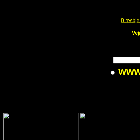
Blæsbjer
Vej
ww